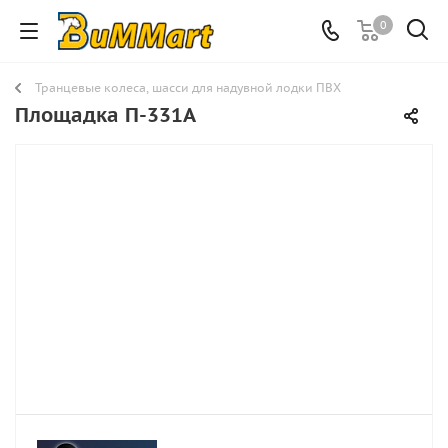
0
Транцевые колеса, шасси для надувной лодки ПВХ
Площадка П-331А