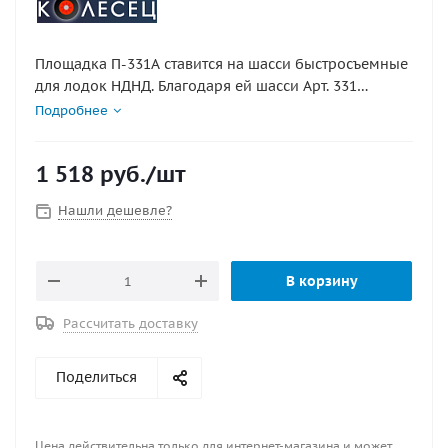
Площадка П-331А ставится на шасси быстросъемные
для лодок НДНД. Благодаря ей шасси Арт. 331
работают и в нижнем и в верхнем положении из-за
Подробнее
дополнительного паза в верхней части. Не
рекомендуется для тяжелых лодок с мотором от 15
1 518
руб.
/шт
л.с
Нашли дешевле?
В корзину
Рассчитать доставку
Поделиться
Цена действительна только для интернет-магазина и может