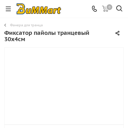
0
Фанера для транца
Фиксатор пайолы транцевый
30х4см