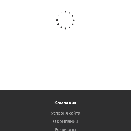
Шуруп для установки сливного клапана M4.2X 19
(нерж)
9
руб.
/шт
Подробнее
Компания
Условия сайта
О компании
Реквизиты