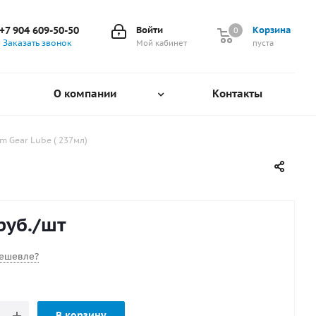
+7 904 609-50-50
Войти
Корзина
0
0
Заказать звонок
Мой кабинет
пуста
О компании
Контакты
 Gear Lube ( 237мл)
руб.
/шт
ешевле?
В корзину