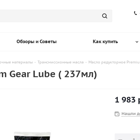
Обзоры и Советы
Как купить
зочные материалы
-
Трансмиссионные масла
-
Масло редукторное Premium
 Gear Lube ( 237мл)
1 983
Нашли д