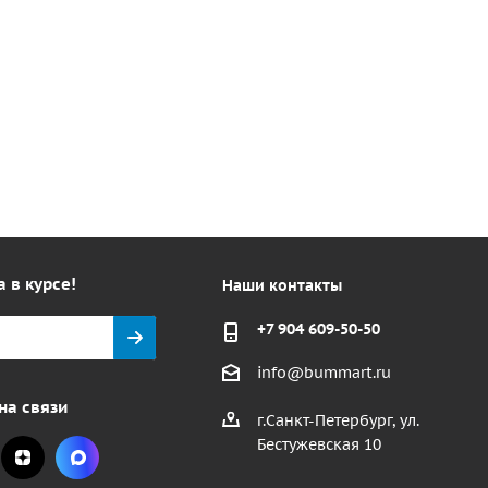
а в курсе!
Наши контакты
+7 904 609-50-50
info@bummart.ru
на связи
г.Санкт-Петербург, ул.
Бестужевская 10