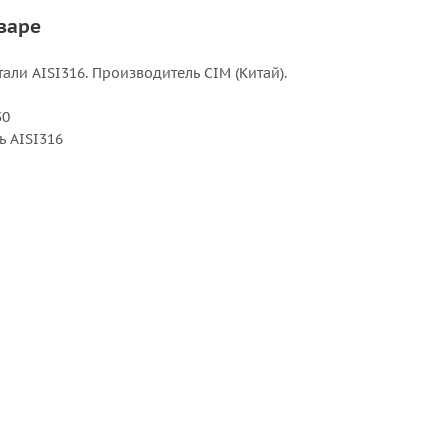
варе
тали AISI316. Производитель CIM (Китай).
30
ь AISI316