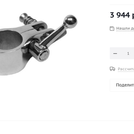
Материал : 
Ширина паз
3 944
Нашли д
Рассчит
Поделит