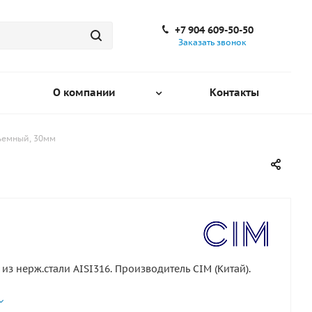
+7 904 609-50-50
Заказать звонок
О компании
Контакты
ъемный, 30мм
из нерж.стали AISI316. Производитель CIM (Китай).
убы, мм : 30