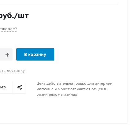
нерж. сталь AISI316
а, мм : 8
руб.
/шт
ешевле?
В корзину
ать доставку
Цена действительна только для интернет-
ься
магазина и может отличаться от цен в
розничных магазинах