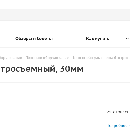
Обзоры и Советы
Как купить
оборудование
-
Тентовое оборудование
-
Кронштейн рамы тента быстрос
стросъемный, 30мм
Изготовлен 
Диаметр тр
Подробнее