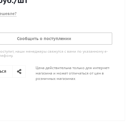
руб.
/шт
стигранного ключа 16.0 мм
ешевле?
Сообщить о поступлении
поступит, наши менеджеры свяжутся с вами по указанному е-
лефону.
Цена действительна только для интернет-
ься
магазина и может отличаться от цен в
розничных магазинах