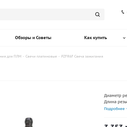
Обзоры и Советы
Как купить
ния для ПЛМ
-
Свечи платиновые
-
PZFR6F Свеча зажигания
Диаметр ре
Длина резь
Калильное 
Подробнее
Конструкти
искровым з
Маркировк