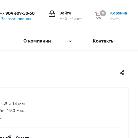
+7 904 609-50-50
Войти
Корзина
0
0
Заказать звонок
Мой кабинет
пуста
О компании
Контакты
зьбы 14 мм
бы 19.0 мм
число 6
вные особенности платиновая свеча, с выступающим
азором, уплотнительное кольцо, с резистором
а PZFR6F