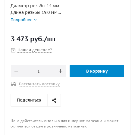
Диаметр резьбы 14 мм
Длина резьбы 19.0 мм
Калильное число 7
Подробнее
Конструктивные особенности иридиевая свеча с
выступающим искровым зазором, уплотнительное
3 473
руб.
/шт
кольцо, с резистором
Маркировка IZFR7M
Нашли дешевле?
Межэлектродный зазор 0.8 мм
Раствор шестигранного ключа 16.0 мм
В корзину
Рассчитать доставку
Поделиться
Цена действительна только для интернет-магазина и может
отличаться от цен в розничных магазинах