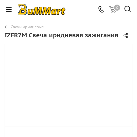
0
Свечи иридиевые
IZFR7M Свеча иридиевая зажигания