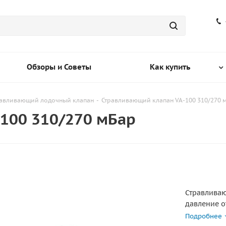
Обзоры и Советы
Как купить
равливающий лодочный клапан
-
Стравливающий клапан VA-100 310/270 
100 310/270 мБар
Стравлива
давление о
внутренней
Подробнее