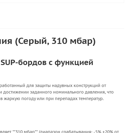
ия (Серый, 310 мбар)
 SUP-бордов с функцией
зработанный для защиты надувных конструкций от
ри достижении заданного номинального давления, что
 в жаркую погоду или при перепадах температур.
ляет **310 мбар** (диапазон срабатывания: -5% +20% от