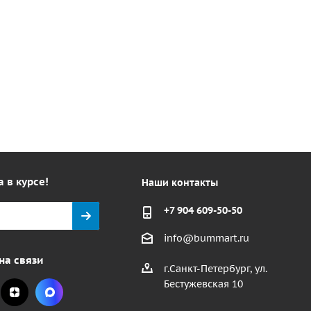
а в курсе!
Наши контакты
+7 904 609-50-50
info@bummart.ru
на связи
г.Санкт-Петербург, ул.
Бестужевская 10