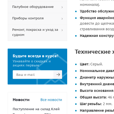
номинала).
Палубное оборудование
Удобство обслужи
Функция аварийно
Приборы контроля
довести до щелчка
стравливания возд
Ремонт, покраска и уход за
судном
Надежная констру
Технические 
Будьте всегда в курсе!
Узнавайте о скидках и
Цвет:
Серый.
акциях первым
Номинальное давл
Диаметр наружный
Внутренний диаме
Высота основания
Общая высота:
46 
Новости
Все новости
Шаг резьбы:
2 мм.
Поступление на склад Клей
Направление резь