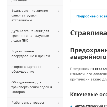
Водные летние зимние
санки ватрушки
Подробнее о тов
аттракционы
Стравлива
Дуга Тарга Рейлинг для
троллинга на надувные
лодки ПВХ
Предохрани
Водоотливное
аварийного
оборудование и дренаж
Якорно-швартовое
Представляем
стравл
оборудование
избыточного давлени
критически важно дл
Оборудование для
транспортировки лодок и
моторов
Ключевые ос
Рыболовные товары
Автоматический с