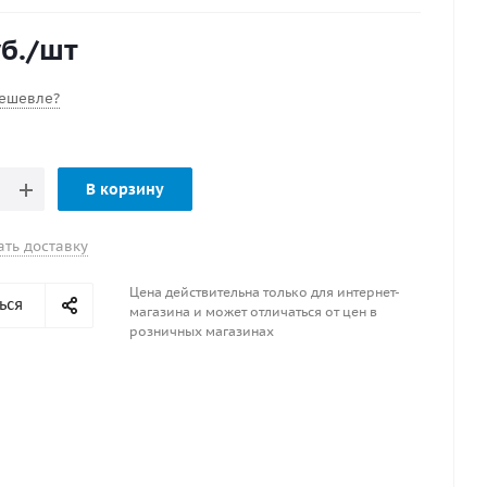
тельной сборки клапана после установки на изделии
 крышку по резьбе довести до щелчка. После этого
б.
/шт
пана поворачивается только на 90 градусов,
озможность для аварийного стравливания воздуха.
ешевле?
В корзину
ать доставку
Цена действительна только для интернет-
ься
магазина и может отличаться от цен в
розничных магазинах