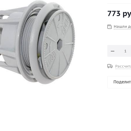
Для оконча
необходимо
773
ру
крышка кла
открывая в
Нашли д
Рассчит
Поделит