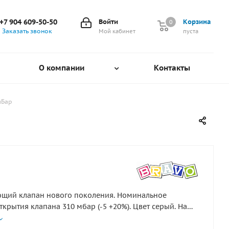
+7 904 609-50-50
Войти
Корзина
0
0
Заказать звонок
Мой кабинет
пуста
О компании
Контакты
мБар
ющий клапан нового поколения. Номинальное
ткрытия клапана 310 мбар (-5 +20%). Цвет серый. На
 части клапана есть метка желтого цвета.