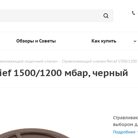
Обзоры и Советы
Как купить
равливающий лодочный клапан
-
Стравливающий клапан Relief 1500/1200
ef 1500/1200 мбар, черный
Стравливаю
выбором дл
превышени
Подробнее