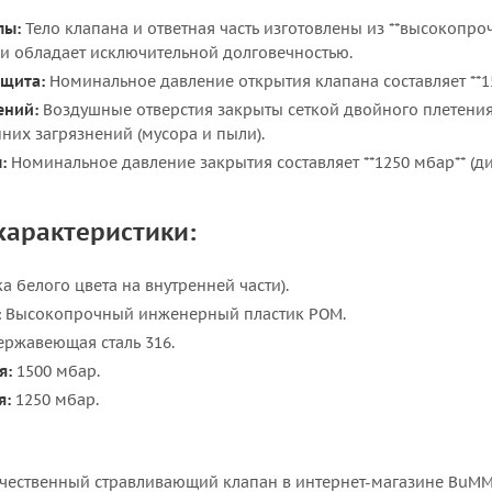
лы:
Тело клапана и ответная часть изготовлены из **высокопро
 и обладает исключительной долговечностью.
ащита:
Номинальное давление открытия клапана составляет **15
ений:
Воздушные отверстия закрыты сеткой двойного плетения
них загрязнений (мусора и пыли).
:
Номинальное давление закрытия составляет **1250 мбар** (д
характеристики:
а белого цвета на внутренней части).
:
Высокопрочный инженерный пластик POM.
ржавеющая сталь 316.
я:
1500 мбар.
я:
1250 мбар.
ачественный стравливающий клапан в интернет-магазине BuMMa