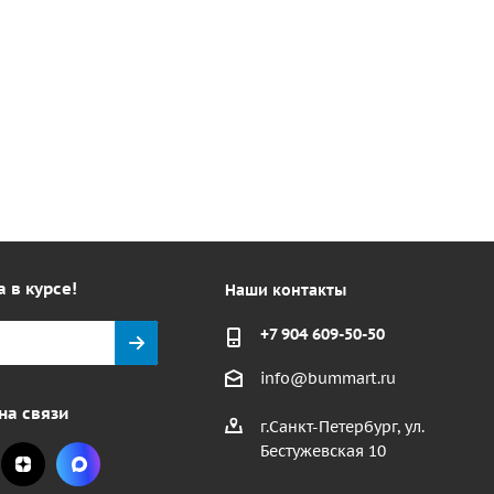
а в курсе!
Наши контакты
+7 904 609-50-50
info@bummart.ru
на связи
г.Санкт-Петербург, ул.
Бестужевская 10