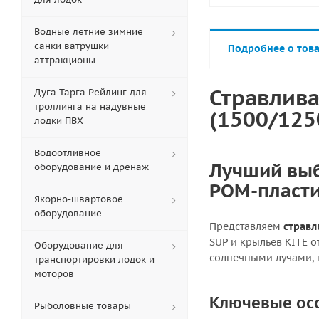
Водные летние зимние
санки ватрушки
Подробнее о тов
аттракционы
Стравлива
Дуга Тарга Рейлинг для
троллинга на надувные
(1500/125
лодки ПВХ
Водоотливное
Лучший выб
оборудование и дренаж
POM-пласти
Якорно-швартовое
оборудование
Представляем
стравл
SUP и крыльев KITE о
Оборудование для
солнечными лучами,
транспортировки лодок и
моторов
Ключевые ос
Рыболовные товары