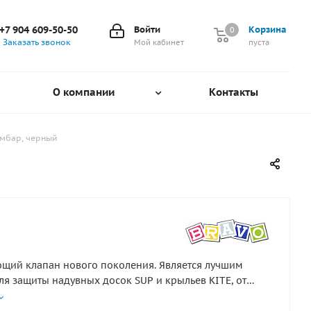
+7 904 609-50-50
Войти
Корзина
0
0
Заказать звонок
Мой кабинет
пуста
О компании
Контакты
 мбар, черный
щий клапан нового поколения. Является лучшим
я защиты надувных досок SUP и крыльев KITE, от
я давления при накачивании или при сильном