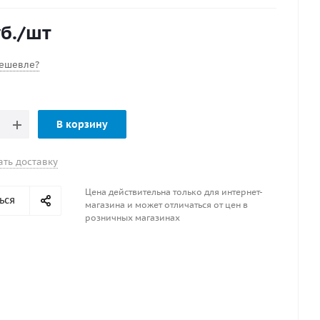
лнечными лучами.
б.
/шт
на и ответная части изготовлены из инженерно –
го пластика с высокой прочностью POM (полиацеталь).
отверстия закрыты сеткой двойного плетения из
ешевле?
й стали 316. Для защиты клапана от внешних и
 загрязнений.
В корзину
е давление открытия клапана 1200 мбар (-5 +20%).
е давление открытия клапана 1000 мбар (-5 +20%).
.
ать доставку
ней части клапана есть метка малинового цвета.
Цена действительна только для интернет-
ься
магазина и может отличаться от цен в
розничных магазинах