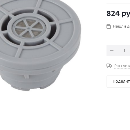
нагреве со
824
ру
Тело клапа
техническо
Воздушные 
Нашли д
нержавеюще
внутренних
Номинально
Номинально
Цвет серый
Рассчит
На внутрен
Поделит