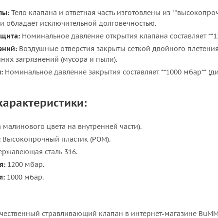
лы:
Тело клапана и ответная часть изготовлены из **высокопро
 и обладает исключительной долговечностью.
ащита:
Номинальное давление открытия клапана составляет **12
ений:
Воздушные отверстия закрыты сеткой двойного плетения
них загрязнений (мусора и пыли).
:
Номинальное давление закрытия составляет **1000 мбар** (д
характеристики:
 малинового цвета на внутренней части).
:
Высокопрочный пластик (POM).
ржавеющая сталь 316.
я:
1200 мбар.
я:
1000 мбар.
ачественный стравливающий клапан в интернет-магазине BuMMa