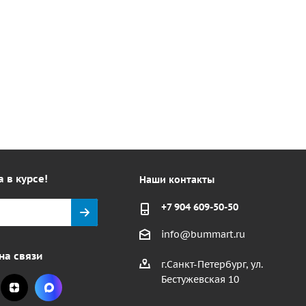
а в курсе!
Наши контакты
+7 904 609-50-50
info@bummart.ru
на связи
г.Санкт-Петербург, ул.
Бестужевская 10