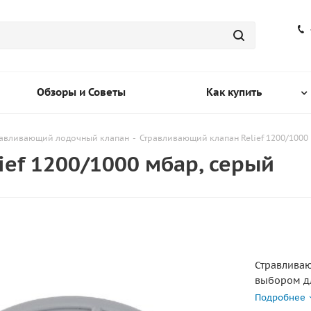
Обзоры и Советы
Как купить
равливающий лодочный клапан
-
Стравливающий клапан Relief 1200/1000
ef 1200/1000 мбар, серый
Стравливаю
выбором дл
превышени
Подробнее