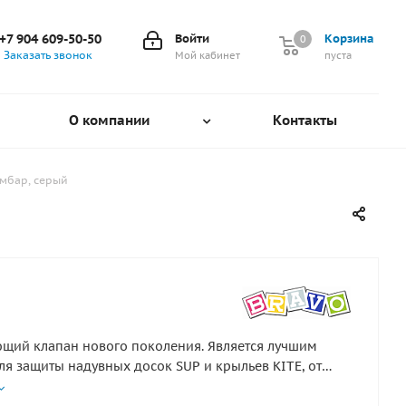
+7 904 609-50-50
Войти
Корзина
0
0
Заказать звонок
Мой кабинет
пуста
О компании
Контакты
 мбар, серый
щий клапан нового поколения. Является лучшим
я защиты надувных досок SUP и крыльев KITE, от
я давления при накачивании или при сильном