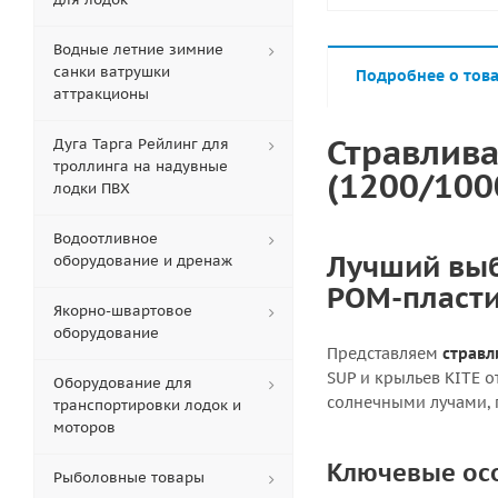
Водные летние зимние
санки ватрушки
Подробнее о тов
аттракционы
Стравлива
Дуга Тарга Рейлинг для
троллинга на надувные
(1200/100
лодки ПВХ
Водоотливное
Лучший выб
оборудование и дренаж
POM-пласти
Якорно-швартовое
оборудование
Представляем
стравл
SUP и крыльев KITE о
Оборудование для
солнечными лучами,
транспортировки лодок и
моторов
Ключевые ос
Рыболовные товары