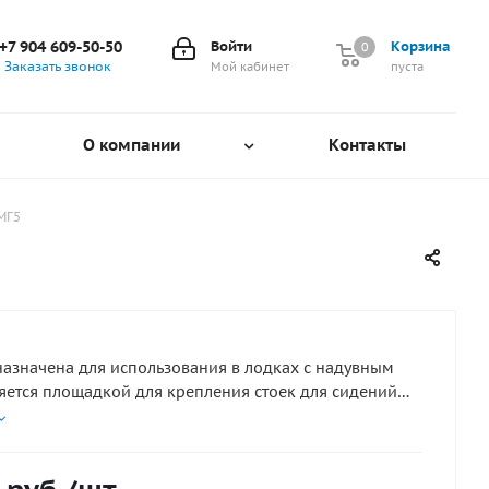
+7 904 609-50-50
Войти
Корзина
0
0
Заказать звонок
Мой кабинет
пуста
О компании
Контакты
МГ5
азначена для использования в лодках с надувным
яется площадкой для крепления стоек для сидений
2574).
ожность регулировки по ширине кокпита от 750 мм.
.
а из алюминия. Примерный вес 4 кг