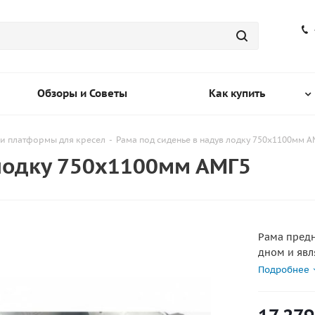
Обзоры и Советы
Как купить
ки платформы для кресел
-
Рама под сиденье в надув лодку 750х1100мм А
 лодку 750х1100мм АМГ5
Рама предн
дном и явл
(С12573, С1
Подробнее
Имеет возм
до 1100 мм
Изготовлен