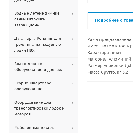
Водные летние зимние
санки ватрушки
Подробнее о тов
аттракционы
Дуга Тарга Рейлинг для
Рама предназначена 
троллинга на надувные
Имеет возможность р
лодки ПВХ
Характеристики
Материал Алюминий
Водоотливное
Размер упаковки ДхШх
оборудование и дренаж
Масса брутто, кг 3.2
Якорно-швартовое
оборудование
Оборудование для
транспортировки лодок и
моторов
Рыболовные товары