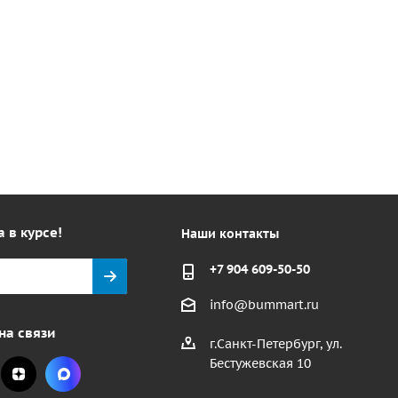
а в курсе!
Наши контакты
+7 904 609-50-50
info@bummart.ru
на связи
г.Санкт-Петербург, ул.
Бестужевская 10