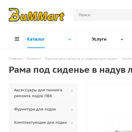
Каталог
Услуги
Главная
-
Каталог
-
Кресла для катеров и сиденья для лодок
-
Стой
Рама под сиденье в надув
Аксессуары для тюнинга
ремонта лодок ПВХ
Фурнитура для лодок
Комплектующие для лодки