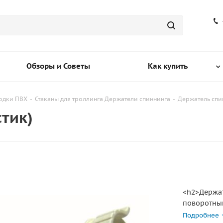
Обзоры и Советы
Как купить
лодки ПВХ
-
Стаканы для троллинга Держатели спиннинга
-
Держатель спин
тик)
<h2>Держат
поворотный
Возможно к
Подробнее