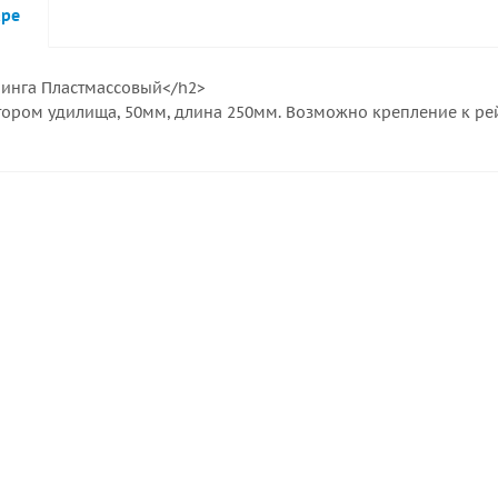
аре
инга Пластмассовый</h2>
тором удилища, 50мм, длина 250мм. Возможно крепление к рей