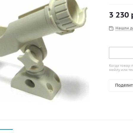
горизонтал
3 230
Нашли д
Когда товар 
мейлу или те
Поделит