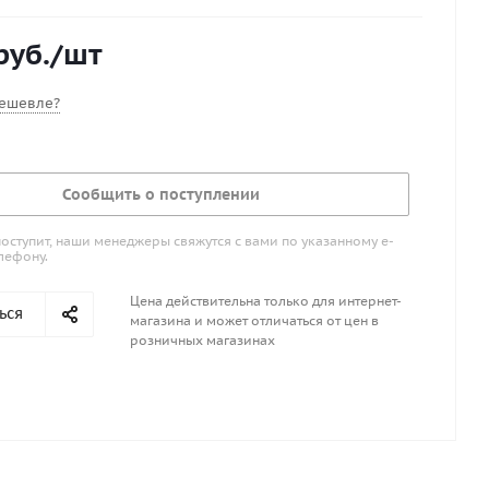
ьные плоскости.
руб.
/шт
ешевле?
Сообщить о поступлении
поступит, наши менеджеры свяжутся с вами по указанному е-
лефону.
Цена действительна только для интернет-
ься
магазина и может отличаться от цен в
розничных магазинах