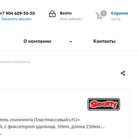
+7 904 609-50-50
Войти
Корзина
0
0
Заказать звонок
Мой кабинет
пуста
О компании
Контакты
нинга (пластик)
ель спиннинга Пластмассовый</h2>
, с фиксатором удилища, 50мм, длина 250мм.
репление к рейлингам, а также на вертикальные и