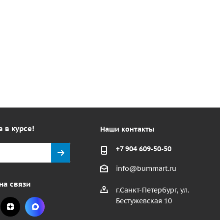
а в курсе!
Наши контакты
+7 904 609-50-50
info@bummart.ru
на связи
г.Санкт-Петербург, ул.
Бестужевская 10