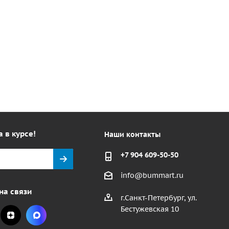
а в курсе!
Наши контакты
+7 904 609-50-50
info@bummart.ru
на связи
г.Санкт-Петербург, ул.
Бестужевская 10