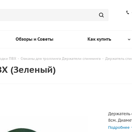
Обзоры и Советы
Как купить
лодки ПВХ
-
Стаканы для троллинга Держатели спиннинга
-
Держатель спи
ВХ (Зеленый)
Держатель 
8см. Диаме
Подробнее