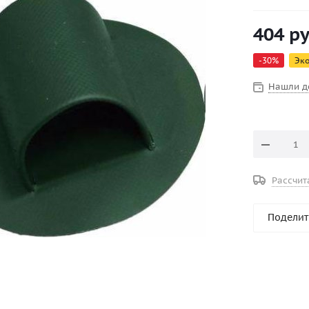
404
ру
-
30
%
Эк
Нашли д
Рассчит
Поделит