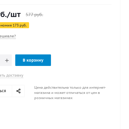
б.
/шт
577
руб.
ономия
173
руб.
ешевле?
В корзину
ать доставку
Цена действительна только для интернет-
ься
магазина и может отличаться от цен в
розничных магазинах