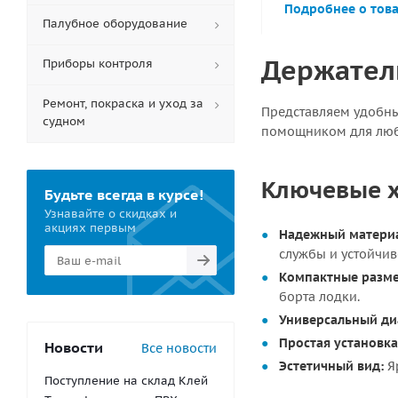
Подробнее о тов
Палубное оборудование
Держатель
Приборы контроля
Ремонт, покраска и уход за
Представляем удобн
судном
помощником для люби
Ключевые х
Будьте всегда в курсе!
Узнавайте о скидках и
акциях первым
Надежный матери
службы и устойчив
Компактные разм
борта лодки.
Универсальный ди
Простая установка
Новости
Все новости
Эстетичный вид:
Яр
Поступление на склад Клей