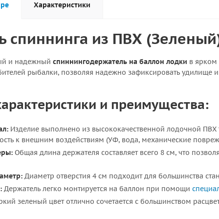
аре
Характеристики
 спиннинга из ПВХ (Зеленый
ый и надежный
спиннингодержатель на баллон лодки
в ярком 
телей рыбалки, позволяя надежно зафиксировать удилище и 
арактеристики и преимущества:
ал:
Изделие выполнено из высококачественной лодочной ПВХ тк
ость к внешним воздействиям (УФ, вода, механические повреж
еры:
Общая длина держателя составляет всего 8 см, что позвол
аметр:
Диаметр отверстия 4 см подходит для большинства ста
:
Держатель легко монтируется на баллон при помощи
специал
кий зеленый цвет отлично сочетается с большинством расцве