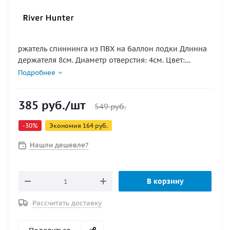
ржатель спиннинга из ПВХ на баллон лодки Длинна
держателя 8см. Диаметр отверстия: 4см. Цвет:
черный
Подробнее
385
руб.
/шт
549
руб.
-
30
%
Экономия
164
руб.
Нашли дешевле?
В корзину
Рассчитать доставку