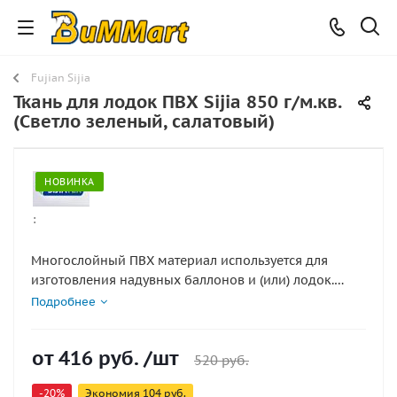
Fujian Sijia
Ткань для лодок ПВХ Sijia 850 г/м.кв.
(Светло зеленый, салатовый)
НОВИНКА
:
Многослойный ПВХ материал используется для
изготовления надувных баллонов и (или) лодок.
Несущая основа сделана из плотного плетёного
Подробнее
нейлона и обеспечивает такому ПВХ материалу для
ПВХ лодок прочность и стойкость к истиранию.
от
416 руб.
/шт
Материал для гребных и транцевых лодок,
520 руб.
пневмоконструкций, а так же для технологических
-20%
Экономия
104 руб.