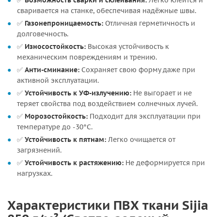
✅
Возможность сварки и склеивания:
Легко клеится и
сваривается на станке, обеспечивая надёжные швы.
✅
Газонепроницаемость:
Отличная герметичность и
долговечность.
✅
Износостойкость:
Высокая устойчивость к
механическим повреждениям и трению.
✅
Анти-сминание:
Сохраняет свою форму даже при
активной эксплуатации.
✅
Устойчивость к УФ-излучению:
Не выгорает и не
теряет свойства под воздействием солнечных лучей.
✅
Морозостойкость:
Подходит для эксплуатации при
температуре до -30°C.
✅
Устойчивость к пятнам:
Легко очищается от
загрязнений.
✅
Устойчивость к растяжению:
Не деформируется при
нагрузках.
Характеристики ПВХ ткани Sijia