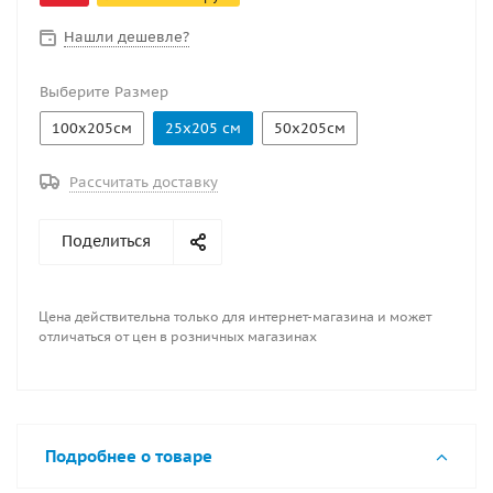
элементов к ним. Ширина рулона 205м.
Нашли дешевле?
Выберите Размер
100х205см
25х205 см
50х205см
Рассчитать доставку
Поделиться
Цена действительна только для интернет-магазина и может
отличаться от цен в розничных магазинах
Подробнее о товаре