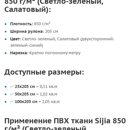
850 г/м² (Светло-зеленый,
Салатовый):
Плотность:
850 г/м²
Ширина рулона:
205 см
Цвет:
Светло-зеленый, Салатовый (двухсторонний:
зеленый-синий)
Нарезка:
Кратно погонному метру
Доступные размеры:
✅
25х205 см
= 0,51 кв.м
✅
50х205 см
= 1,02 кв.м
✅
100х205 см
= 2,05 кв.м
Применение ПВХ ткани Sijia 850
г/м² (Светло-зеленый,