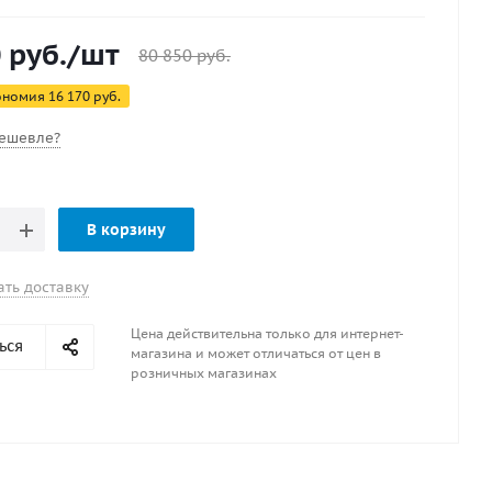
0
руб.
/шт
80 850
руб.
ономия
16 170
руб.
ешевле?
В корзину
ать доставку
Цена действительна только для интернет-
ься
магазина и может отличаться от цен в
розничных магазинах