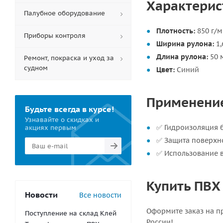
Характерист
Палубное оборудование
Плотность:
850 г/м
Приборы контроля
Ширина рулона:
1,
Длина рулона:
50 
Ремонт, покраска и уход за
судном
Цвет:
Синий
Применение 
Будьте всегда в курсе!
Узнавайте о скидках и
✅ Гидроизоляция б
акциях первым
✅ Защита поверхно
✅ Использование 
Купить ПВХ 
Новости
Все новости
Оформите заказ на пр
Поступление на склад Клей
России!