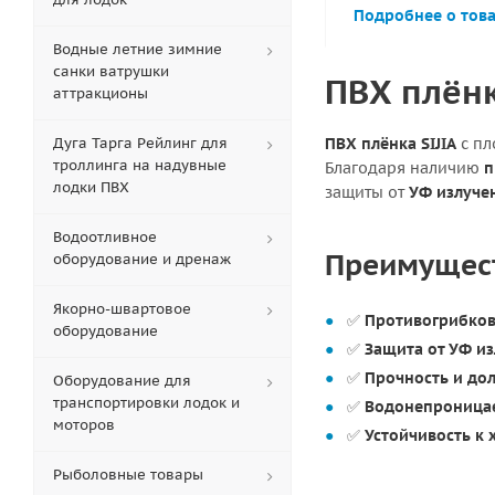
Подробнее о тов
Водные летние зимние
санки ватрушки
ПВХ плёнк
аттракционы
Дуга Тарга Рейлинг для
ПВХ плёнка SIJIA
с пл
троллинга на надувные
Благодаря наличию
п
лодки ПВХ
защиты от
УФ излуче
Водоотливное
Преимуществ
оборудование и дренаж
Якорно-швартовое
✅
Противогрибков
оборудование
✅
Защита от УФ из
✅
Прочность и дол
Оборудование для
транспортировки лодок и
✅
Водонепроница
моторов
✅
Устойчивость к
Рыболовные товары