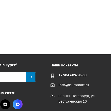
а в курсе!
Наши контакты
+7 904 609-50-50
info@bummart.ru
на связи
г.Санкт-Петербург, ул.
Бестужевская 10