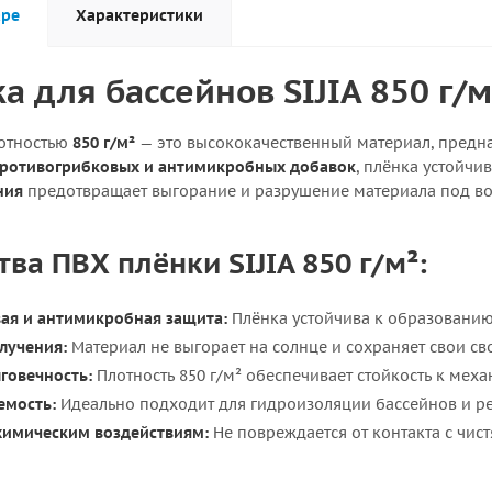
аре
Характеристики
а для бассейнов SIJIA 850 г/м
отностью
850 г/м²
— это высококачественный материал, предн
ротивогрибковых и антимикробных добавок
, плёнка устойчи
ния
предотвращает выгорание и разрушение материала под во
а ПВХ плёнки SIJIA 850 г/м²:
ая и антимикробная защита:
Плёнка устойчива к образованию 
лучения:
Материал не выгорает на солнце и сохраняет свои св
говечность:
Плотность 850 г/м² обеспечивает стойкость к ме
емость:
Идеально подходит для гидроизоляции бассейнов и ре
 химическим воздействиям:
Не повреждается от контакта с чи