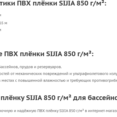
ики ПВХ плёнки SIJIA 850 г/м²:
²
65 м
м
ПВХ плёнки SIJIA 850 г/м²:
ассейнов, прудов и резервуаров.
стей от механических повреждений и ультрафиолетового излу
в местах с повышенной влажностью и требующих противогриб
плёнку SIJIA 850 г/м² для бассей
очную и надёжную ПВХ плёнку SIJIA 850 г/м² в интернет-мага