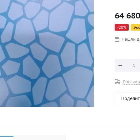
64 68
-
20
%
Эк
Нашли д
Рассчит
Поделит