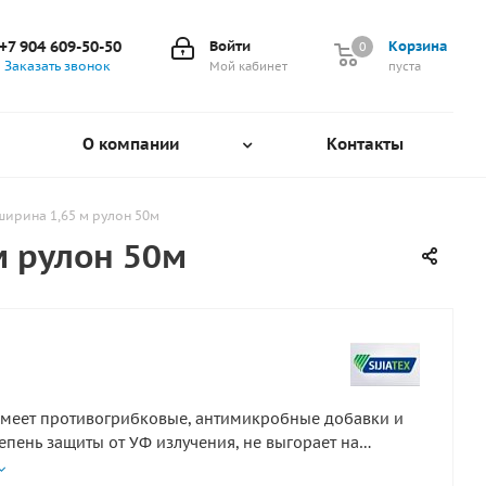
+7 904 609-50-50
Войти
Корзина
0
0
Заказать звонок
Мой кабинет
пуста
О компании
Контакты
 ширина 1,65 м рулон 50м
м рулон 50м
меет противогрибковые, антимикробные добавки и
епень защиты от УФ излучения, не выгорает на