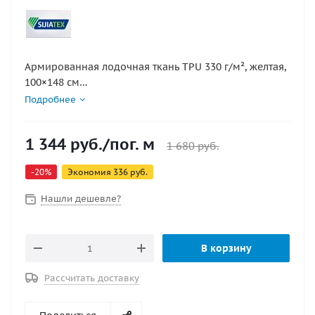
Армированная лодочная ткань TPU 330 г/м², желтая,
100×148 см
Яркий и хорошо заметный материал для ремонта,
Подробнее
усиления и изготовления отдельных элементов
надувных изделий. Формат 100×148 см удобен для
1 344
руб.
/пог. м
локальных задач, сервисных работ и подготовки
1 680
руб.
технических деталей без лишнего расхода
-
20
%
Экономия
336
руб.
материала.
Нашли дешевле?
В корзину
Рассчитать доставку