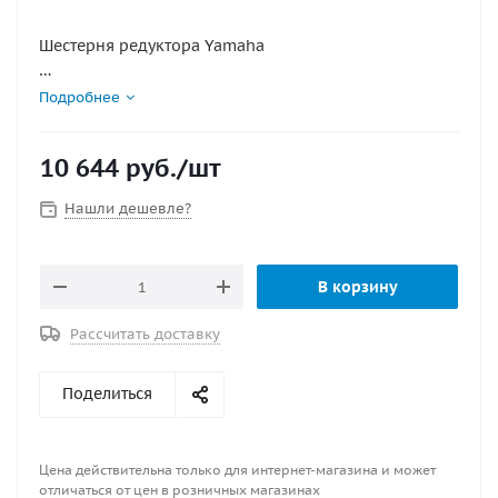
Шестерня редуктора Yamaha
Мощность мотора: 20/25/30/40/45
Подробнее
Количество зубьев: 27
10 644
руб.
/шт
OEM: 61N-45560-00-00, 61N-45560-10-00
Нашли дешевле?
В корзину
Рассчитать доставку
Поделиться
Цена действительна только для интернет-магазина и может
отличаться от цен в розничных магазинах