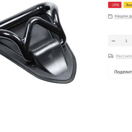
-
20
%
Эк
Нашли д
Рассчит
Поделит