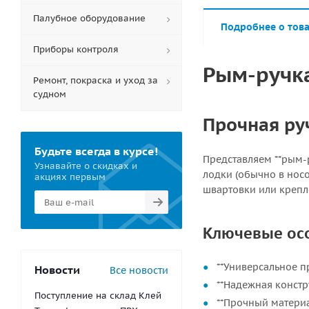
Палубное оборудование
Подробнее о тов
Приборы контроля
Рым-ручка
Ремонт, покраска и уход за
судном
Прочная ру
Будьте всегда в курсе!
Представляем **рым-р
Узнавайте о скидках и
лодки (обычно в нос
акциях первым
швартовки или крепл
Ключевые ос
**Универсальное п
Новости
Все новости
**Надежная констр
Поступление на склад Клей
**Прочный материа