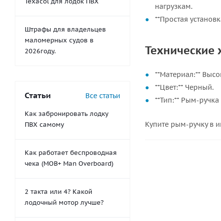
Texacol для лодок ПВХ
нагрузкам.
**Простая установ
Штрафы для владельцев
маломерных судов в
Технические 
2026году.
**Материал:** Выс
**Цвет:** Черный.
Статьи
Все статьи
**Тип:** Рым-ручка
Как забронировать лодку
Купите рым-ручку в 
ПВХ самому
Как работает беспроводная
чека (MOB+ Man Overboard)
2 такта или 4? Какой
лодочный мотор лучше?