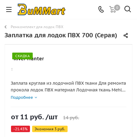
0
Ремкомплект для лодок ПВХ
Заплатка для лодок ПВХ 700 (Серая)
СКИДКА
:
Заплата круглая из лодочной ПВХ ткани Для ремонта
прокола лодок ПВХ материал Лодочная ткань Mehler
Plastel Boat Серая 750
Подробнее
от
11 руб.
/шт
14 руб.
-21.43%
Экономия
3 руб.