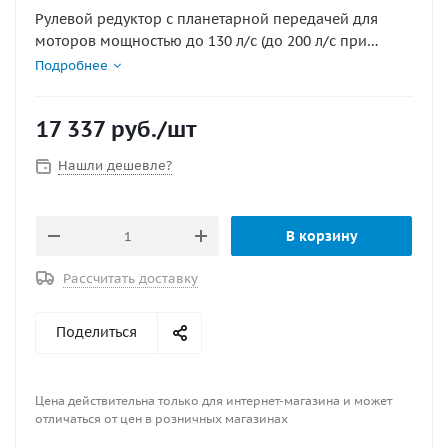
Рулевой редуктор с планетарной передачей для
моторов мощностью до 130 л/с (до 200 л/с при
использовании на водоизмещающих судах).
Подробнее
Количество оборотов перекладки руля - 3.8.
Материал -алюминий/сталь. Совместим с рулевыми
17 337
руб.
/шт
тросами T02, M66, QC. Поставляется с комплектом
крепления и пластиковой крышкой.
Нашли дешевле?
В корзину
Рассчитать доставку
Поделиться
Цена действительна только для интернет-магазина и может
отличаться от цен в розничных магазинах