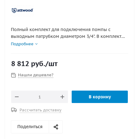
Полный комплект для подключения помпы с
выходным патрубком диаметром 3/4". В комплект
входит электрическая трюмная помпа модели T-500,
Подробнее
водяной шланг, хомуты и переходной фитинг для
крепления шланга к борту судна, а также кнопка
8 812
руб.
/шт
включения/выключения и электрический кабель,
длиной 6 метров.
Нашли дешевле?
В корзину
Рассчитать доставку
Поделиться