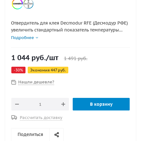
Отвердитель для клея Decmodur RFE (Десмодур РФЕ)
увеличить стандартный показатель температуры
деактивации с 60 до 120 °C, что важно для
Подробнее
климатических условий Центрального, Южного и
других регионов России
1 044
руб.
/шт
1 491
руб.
-
30
%
Экономия
447
руб.
Нашли дешевле?
В корзину
Рассчитать доставку
Поделиться