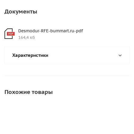
Документы
Desmodur-RFE-bummart.ru-pdf
164,4 кб
Характеристики
Похожие товары
СКИДКА
АКЦИЯ
СОВЕТ