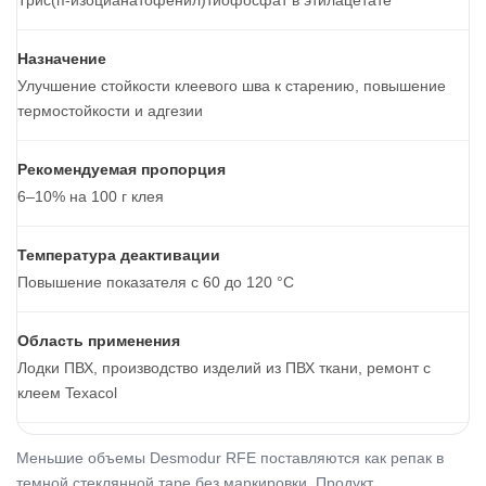
Трис(п-изоцианатофенил)тиофосфат в этилацетате
Назначение
Улучшение стойкости клеевого шва к старению, повышение
термостойкости и адгезии
Рекомендуемая пропорция
6–10% на 100 г клея
Температура деактивации
Повышение показателя с 60 до 120 °C
Область применения
Лодки ПВХ, производство изделий из ПВХ ткани, ремонт с
клеем Texacol
Меньшие объемы Desmodur RFE поставляются как репак в
темной стеклянной таре без маркировки. Продукт