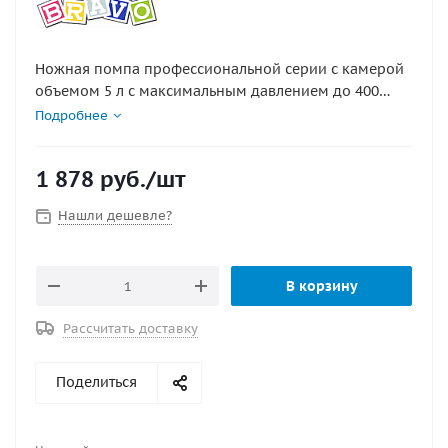
Ножная помпа профессиональной серии с камерой
объемом 5 л с максимальным давлением до 400
мБар, опорные поверхности которой выполнены из
Подробнее
полиамида, упрочненного стекловолокном, а все
металлические детали из нержавеющей стали.
1 878
руб.
/шт
Размеры: 28 х 21 х 6 см. В комплекте набор
переходников для установки на различные клапаны
Нашли дешевле?
и шланг нового поколения.
В корзину
Рассчитать доставку
Поделиться