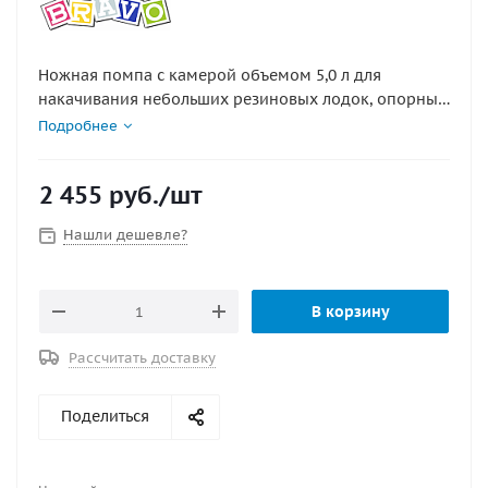
Ножная помпа с камерой объемом 5,0 л для
накачивания небольших резиновых лодок, опорные
поверхности изготовлены из прочного пластика, а
Подробнее
все металлические детали из нержавеющей стали.
Данная модель позволяет развивать давление 300
2 455
руб.
/шт
мБар. Размеры: 26 х 20 х 8 см. Комплектуется
набором переходников.
Нашли дешевле?
В корзину
Рассчитать доставку
Поделиться