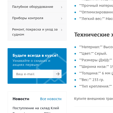
**Прочный материа
Палубное оборудование
**Оптимизированны
Приборы контроля
**Легкий вес:** Ма
Ремонт, покраска и уход за
Технические 
судном
**Материал:** Выс
**Цвет:** Серый.
Будьте всегда в курсе!
**Размеры (ДхШ):**
Узнавайте о скидках и
акциях первым
**Ширина низа:** 1
**Толщина:** 6 мм 
**Вес:** 233 гр.
**Тип крепления:*
Новости
Купите внешнюю тран
Все новости
Поступление на склад Клей