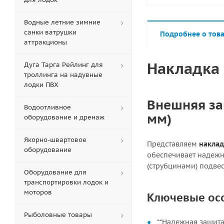
Водные летние зимние
санки ватрушки
Подробнее о тов
аттракционы
Накладка 
Дуга Тарга Рейлинг для
троллинга на надувные
лодки ПВХ
Внешняя за
Водоотливное
мм)
оборудование и дренаж
Якорно-швартовое
Представляем
наклад
оборудование
обеспечивает надежн
(струбцинами) подве
Оборудование для
транспортировки лодок и
моторов
Ключевые ос
Рыболовные товары
**Надежная защита