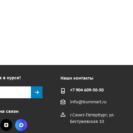
а в курсе!
Наши контакты
+7 904 609-50-50
info@bummart.ru
на связи
г.Санкт-Петербург, ул.
Бестужевская 10