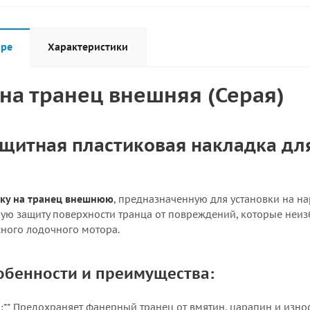
аре
Характеристики
на транец внешняя (Серая)
щитная пластиковая накладка для
ку на транец внешнюю
, предназначенную для установки на н
ую защиту поверхности транца от повреждений, которые неиз
сного лодочного мотора.
обенности и преимущества:
:** Предохраняет фанерный транец от вмятин, царапин и изно