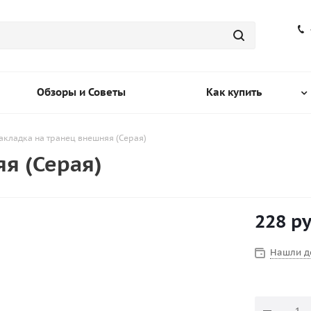
Обзоры и Советы
Как купить
акладка на транец внешняя (Серая)
я (Серая)
228
ру
Нашли д