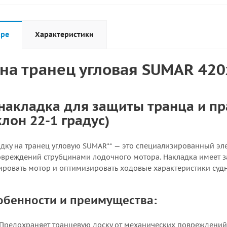
аре
Характеристики
на транец угловая SUMAR 42
накладка для защиты транца и пр
лон 22-1 градус)
адку на транец угловую SUMAR** — это специализированный э
вреждений струбцинами лодочного мотора. Накладка имеет зад
ровать мотор и оптимизировать ходовые характеристики судн
обенности и преимущества:
* Предохраняет транцевую доску от механических повреждений,