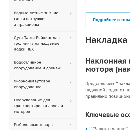
Водные летние зимние
санки ватрушки
Подробнее о тов
аттракционы
Накладка 
Дуга Тарга Рейлинг для
троллинга на надувные
лодки ПВХ
Наклонная 
Водоотливное
мотора (нак
оборудование и дренаж
Якорно-швартовое
Представляем **накл
оборудование
надувной лодки от по
правильно позициони
Оборудование для
транспортировки лодок и
моторов
Ключевые ос
Рыболовные товары
**Защита транца:*