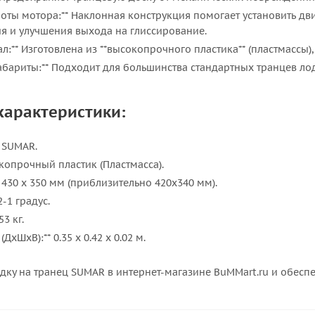
оты мотора:** Наклонная конструкция помогает установить дв
я и улучшения выхода на глиссирование.
л:** Изготовлена из **высокопрочного пластика** (пластмассы)
абариты:** Подходит для большинства стандартных транцев ло
характеристики:
* SUMAR.
окопрочный пластик (Пластмасса).
* 430 х 350 мм (приблизительно 420х340 мм).
2-1 градус.
53 кг.
ДхШхВ):** 0.35 x 0.42 x 0.02 м.
дку на транец SUMAR в интернет-магазине BuMMart.ru и обесп