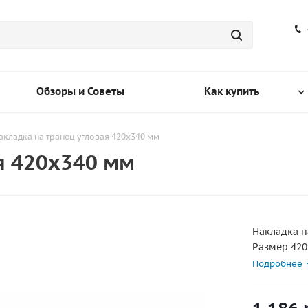
Обзоры и Советы
Как купить
акладка на транец угловая 420х340 мм
я 420х340 мм
Накладка н
Размер 420
В нижней 
Подробнее
Материал: 