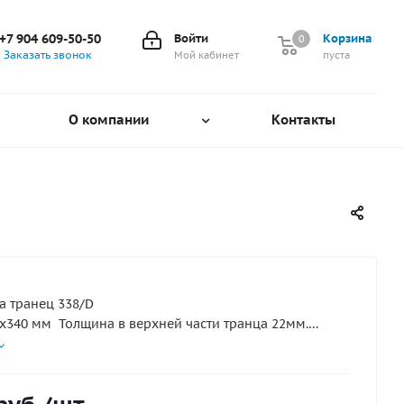
+7 904 609-50-50
Войти
Корзина
0
0
Заказать звонок
Мой кабинет
пуста
О компании
Контакты
а транец 338/D
х340 мм Толщина в верхней части транца 22мм.
1 мм
пластик