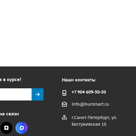
а в курсе!
Наши контакты
+7 904 609-50-50
info@bummart.ru
на связи
г.Санкт-Петербург, ул.
Бестужевская 10