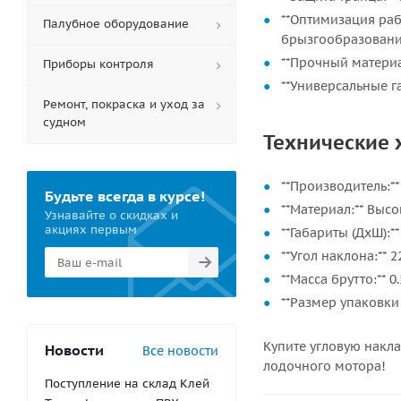
**Оптимизация раб
Палубное оборудование
брызгообразовани
**Прочный материа
Приборы контроля
**Универсальные г
Ремонт, покраска и уход за
судном
Технические 
**Производитель:*
Будьте всегда в курсе!
**Материал:** Выс
Узнавайте о скидках и
акциях первым
**Габариты (ДхШ):*
**Угол наклона:** 2
**Масса брутто:** 0.
**Размер упаковки (
Купите угловую накла
Новости
Все новости
лодочного мотора!
Поступление на склад Клей