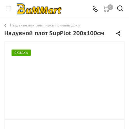
0
Надувные понтоны пирсы причалы доки
Надувной плот SupPlot 200х100см
СКИДКА