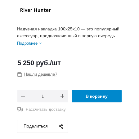
Надувная накладка 100х25x10 — это популярный
аксессуар, предназначенный в первую очередь
для повышения комфорта сидений в надувных
Подробнее
лодках из ПВХ
5 250
руб.
/шт
Нашли дешевле?
В корзину
Рассчитать доставку
Поделиться