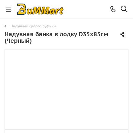
Надувные кресло пуфики
Надувная банка в лодку D35х85см
(Черный)