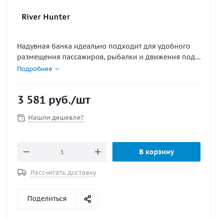
Надувная банка идеально подходит для удобного
размещения пассажиров, рыбалки и движения под
веслами. Сиденье в лодку вставляется между
Подробнее
баллонами судна. Этот незаменимый лодочный
аксессуар - малогабаритен, а в сдутом состоянии
3 581
руб.
/шт
практически не занимает места.
Нашли дешевле?
В корзину
Рассчитать доставку
Поделиться