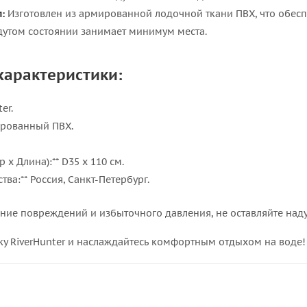
:
Изготовлен из армированной лодочной ткани ПВХ, что обесп
дутом состоянии занимает минимум места.
характеристики:
er.
ированный ПВХ.
 х Длина):** D35 х 110 см.
тва:** Россия, Санкт-Петербург.
ие повреждений и избыточного давления, не оставляйте наду
ку RiverHunter и наслаждайтесь комфортным отдыхом на воде!