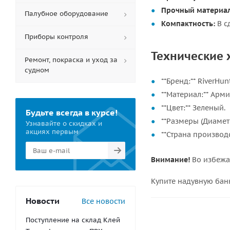
Прочный материал
Палубное оборудование
Компактность:
В с
Приборы контроля
Технические 
Ремонт, покраска и уход за
судном
**Бренд:** RiverHunt
**Материал:** Арм
**Цвет:** Зеленый.
Будьте всегда в курсе!
**Размеры (Диаметр
Узнавайте о скидках и
акциях первым
**Страна производс
Внимание!
Во избежан
Купите надувную бан
Новости
Все новости
Поступление на склад Клей