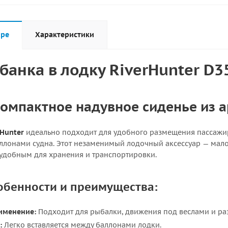
аре
Характеристики
банка в лодку RiverHunter D3
компактное надувное сиденье из 
rHunter
идеально подходит для удобного размещения пассажир
аллонами судна. Этот незаменимый лодочный аксессуар — малог
о удобным для хранения и транспортировки.
обенности и преимущества:
именение:
Подходит для рыбалки, движения под веслами и р
:
Легко вставляется между баллонами лодки.