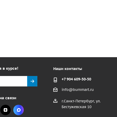
а в курсе!
Наши контакты
+7 904 609-50-50
info@bummart.ru
на связи
г.Санкт-Петербург, ул.
Бестужевская 10