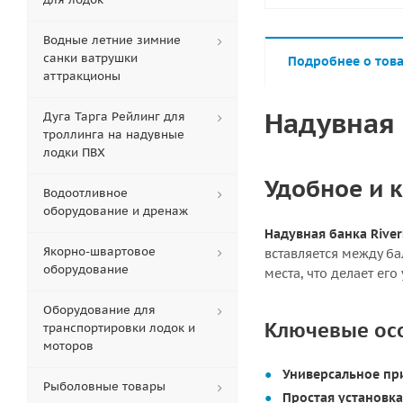
Водные летние зимние
санки ватрушки
Подробнее о тов
аттракционы
Надувная 
Дуга Тарга Рейлинг для
троллинга на надувные
лодки ПВХ
Удобное и 
Водоотливное
оборудование и дренаж
Надувная банка Rive
Якорно-швартовое
вставляется между б
оборудование
места, что делает ег
Оборудование для
Ключевые ос
транспортировки лодок и
моторов
Универсальное пр
Рыболовные товары
Простая установка