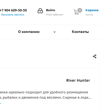
+7 904 609-50-50
Войти
Корзина
0
0
Заказать звонок
Мой кабинет
пуста
О компании
Контакты
анка идеально подходит для удобного размещения
, рыбалки и движения под веслами. Сиденье в лодку
я между баллонами судна. Этот незаменимый