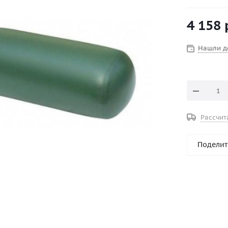
лодочный а
практическ
4 158
Нашли д
Рассчит
Поделит