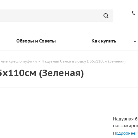
Обзоры и Советы
Как купить
вные кресло пуфики
-
Надувная банка в лодку D35х110см (Зеленая)
5х110см (Зеленая)
Надувная б
пассажиров
вставляетс
Подробнее