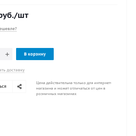
ксессуар - малогабаритен, а в сдутом состоянии
и не занимает места.
руб.
/шт
ешевле?
В корзину
ать доставку
Цена действительна только для интернет-
ься
магазина и может отличаться от цен в
розничных магазинах