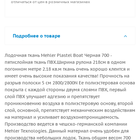
отличаться от цен в розничных магазинах
Она устойчива к ультрафиолетовому излучению. Мы
рекомендуем эту ткань!При покупки более 1кв.м
ткань нарезается кратно погонному метру. ширина
рулона 218см
Подробнее о товаре
Лодочная ткань Mehler Plastel Boat Черная 700 -
пятислойная ткань ПВХ.Ширина рулона 218см в одном
погонном метре 2.18 кв.м ткань очень хорошо клеится и
имеет очень высокие показания качества! Прочность на
разрыв полоски 5 см 2800/2800N Ее полиэстеровая основа
покрыта с каждой стороны двумя слоями ПВХ, первый
слой ПВХ улучшает адгезию и препятствует
проникновению воздуха в полиэстеровую основу, второй
слой, основной, препятствует механическим воздействиям
на материал и усиливает воздухонепроницаемость.
Производство ведется в чешско-германской компании
Mehler Texnologies. Данный материал очень удобен для
производства небольших лодок. Ткань общим весом 700