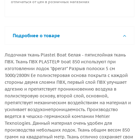
отличаться от цен в розничных магазинах
погонному метру к примеру 3 кв.м = куску 150х204см
4кв.м=204х200см и тд Ширина рулона – 204 см.
Подробнее о товаре
Лодочная ткань Plastel Boat белая - пятислойная ткань
ПВХ. Ткань ПВХ PLASTEL® boat 850 используют при
изготовлении лодок "фрегат" Разрыв полоски 5 см
3000/2800N Ее полиэстеровая основа покрыта с каждой
стороны двумя слоями ПВХ, первый слой ПВХ улучшает
адгезию и препятствует проникновению воздуха в
полиэстеровую основу, второй слой, основной,
препятствует механическим воздействиям на материал и
усиливает воздухонепроницаемость. Производство
ведется в чешско-германской компании Mehler
Texnologies. Данный материал очень удобен для
производства небольших лодок. Ткань общим весом 850
грамм на квадратный метр. Ткань отлично сохраняет свои