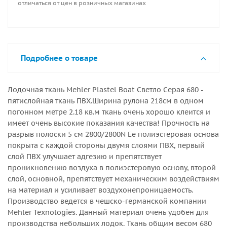
отличаться от цен в розничных магазинах
Она устойчива к ультрафиолетовому излучению. При
покупки более 1кв.м ткань нарезается кратно
погонному метруширина рулона 218см
Подробнее о товаре
Лодочная ткань Mehler Plastel Boat Светло Серая 680 -
пятислойная ткань ПВХ.Ширина рулона 218см в одном
погонном метре 2.18 кв.м ткань очень хорошо клеится и
имеет очень высокие показания качества! Прочность на
разрыв полоски 5 см 2800/2800N Ее полиэстеровая основа
покрыта с каждой стороны двумя слоями ПВХ, первый
слой ПВХ улучшает адгезию и препятствует
проникновению воздуха в полиэстеровую основу, второй
слой, основной, препятствует механическим воздействиям
на материал и усиливает воздухонепроницаемость.
Производство ведется в чешско-германской компании
Mehler Texnologies. Данный материал очень удобен для
производства небольших лодок. Ткань общим весом 680