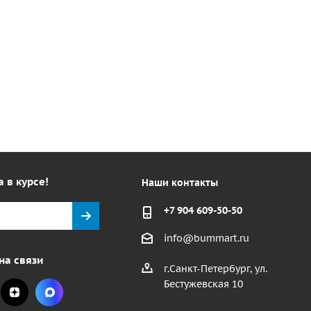
а в курсе!
Наши контакты
+7 904 609-50-50
info@bummart.ru
на связи
г.Санкт-Петербург, ул.
Бестужевская 10