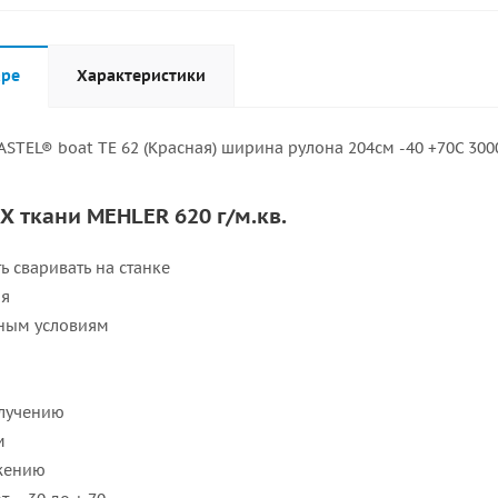
аре
Характеристики
STEL® boat TE 62 (Красная) ширина рулона 204см -40 +70С 3000
Х ткани MEHLER 620 г/м.кв.
ь сваривать на станке
ая
дным условиям
злучению
м
яжению