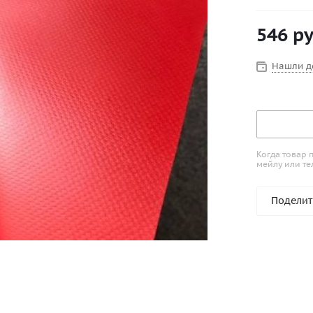
546
ру
Нашли д
Когда товар 
мейлу или те
Поделит