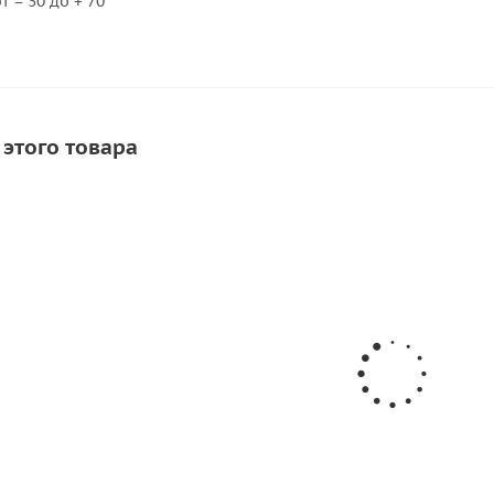
 – 30 до + 70
 этого товара
А
рикатки ткани ПВХ
б.
/шт