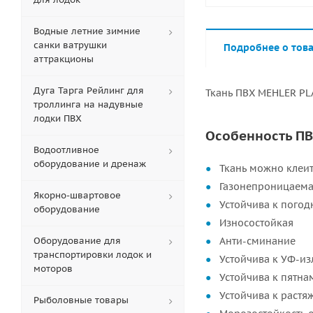
Водные летние зимние
санки ватрушки
Подробнее о тов
аттракционы
Дуга Тарга Рейлинг для
Ткань ПВХ MEHLER PLA
троллинга на надувные
лодки ПВХ
Особенность ПВ
Водоотливное
оборудование и дренаж
Ткань можно клеит
Газонепроницаем
Якорно-швартовое
Устойчива к пого
оборудование
Износостойкая
Оборудование для
Анти-сминание
транспортировки лодок и
Устойчива к УФ-и
моторов
Устойчива к пятна
Устойчива к раст
Рыболовные товары