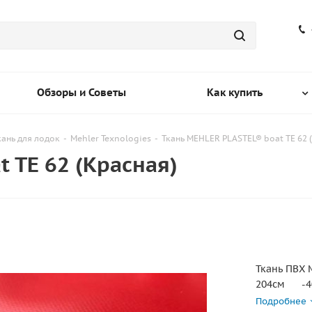
Обзоры и Советы
Как купить
кань для лодок
-
Mehler Texnologies
-
Ткань MEHLER PLASTEL® boat TE 62 
 TE 62 (Красная)
Ткань ПВХ 
204см -40
Подробнее