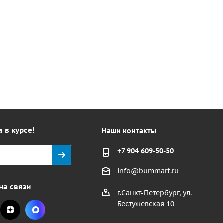
а в курсе!
Наши контакты
+7 904 609-50-50
info@bummart.ru
на связи
г.Санкт-Петербург, ул.
Бестужевская 10