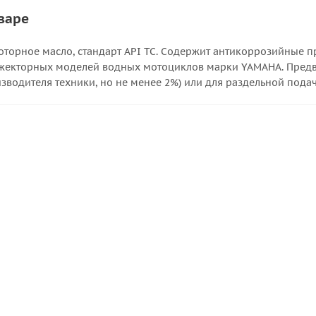
варе
оторное масло, стандарт API TC. Содержит антикоррозийные п
жекторных моделей водных мотоциклов марки YAMAHA. Предв
водителя техники, но не менее 2%) или для раздельной подач