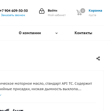
+7 904 609-50-50
Войти
Корзина
0
0
Заказать звонок
Мой кабинет
пуста
О компании
Контакты
ическое моторное масло, стандарт API TC. Содержит
ийные присадки, низкая дымность выхлопа.
е: для всех карбюраторных и инжекторных моделей
тоциклов марки YAMAHA. Предварительное
е(в пропорции соответствующей рекомендациям
еля техники, но не менее 2%) или для раздельной