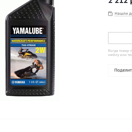
2 212
подачей ма
Нашли д
Когда товар 
мейлу или те
Поделит