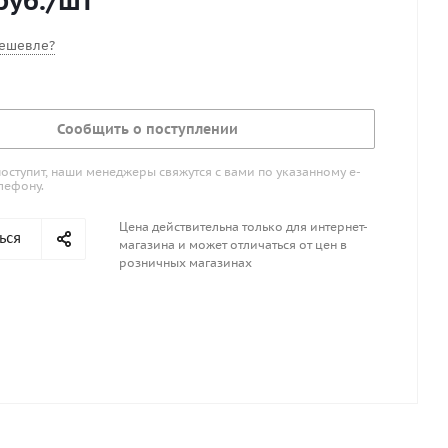
руб.
/шт
сла.
ешевле?
Сообщить о поступлении
поступит, наши менеджеры свяжутся с вами по указанному е-
лефону.
Цена действительна только для интернет-
ься
магазина и может отличаться от цен в
розничных магазинах