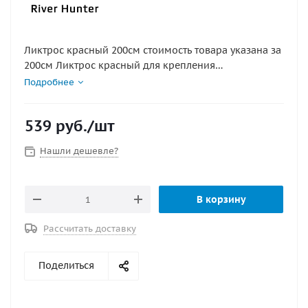
Ликтрос красный 200см стоимость товара указана за
200см Ликтрос красный для крепления
банок(сидений), УКБ на лодку. площадь приклейки
Подробнее
6см.
гребень 3 см. Ликтрос для надувной лодки ПВХ - это
539
руб.
/шт
специальный шнур, который приклеивается к
баллонам лодки ПВХ и предназначен для крепления
Нашли дешевле?
лодочных банок (сидений) на надувных лодках ПВХ
от любых производителей.
В корзину
Рассчитать доставку
Поделиться