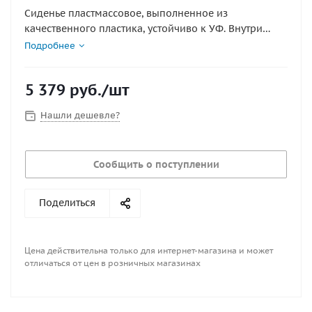
Сиденье пластмассовое, выполненное из
качественного пластика, устойчиво к УФ. Внутри
имеет металлическую основу, к которой крепится
Подробнее
переходник (в комплект поставки переходник не
входит).
5 379
руб.
/шт
Нашли дешевле?
Сообщить о поступлении
Поделиться
Цена действительна только для интернет-магазина и может
отличаться от цен в розничных магазинах