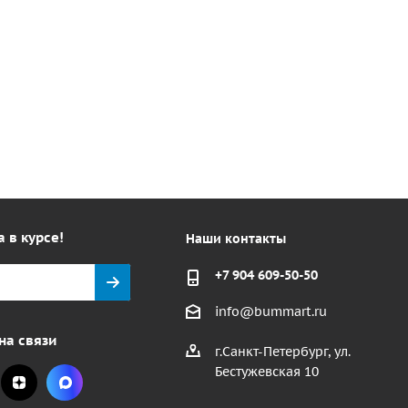
а в курсе!
Наши контакты
+7 904 609-50-50
info@bummart.ru
на связи
г.Санкт-Петербург, ул.
Бестужевская 10