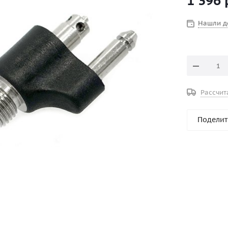
1 396
Нашли д
Рассчит
Поделит