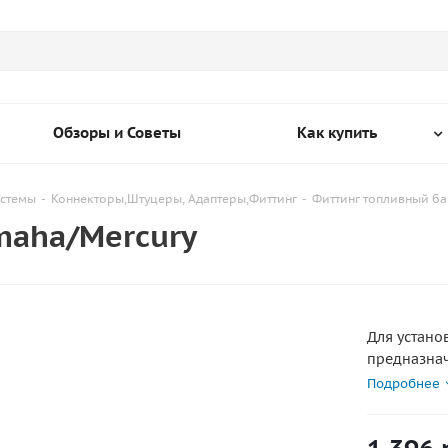
Обзоры и Советы
Как купить
истемы
-
Коннекторы,Штуцеры, Адаптеры,Фиттинг
-
Фиттинг топливный ба
maha/Mercury
Для устано
предназнач
снабжен з
Подробнее