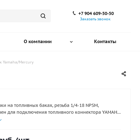
+7 904 609-50-50
Заказать звонок
О компании
Контакты
к Yamaha/Mercury
вки на топливных баках, резьба 1/4-18 NPSM,
ен для подключения топливного коннектора YAMAHA,
апорным клапаном.