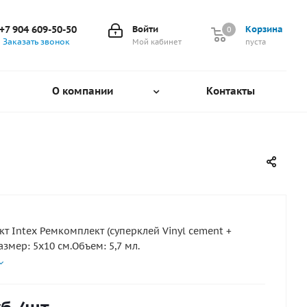
+7 904 609-50-50
Войти
Корзина
0
0
Заказать звонок
Мой кабинет
пуста
О компании
Контакты
т Intex Ремкомплект (суперклей Vinyl cement +
азмер: 5x10 см.Объем: 5,7 мл.