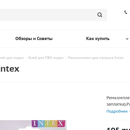
Обзоры и Советы
Как купить
лей для лодок
-
Клей для ПВХ лодок
-
Ремкомплект для матраса Intex
Intex
Ремкомплек
заплатка).Р
Подробнее