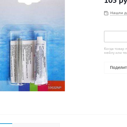
105
ру
Нашли д
Когда товар 
мейлу или те
Поделит