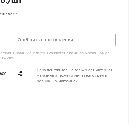
б.
/шт
ешевле?
Сообщить о поступлении
поступит, наши менеджеры свяжутся с вами по указанному е-
лефону.
Цена действительна только для интернет-
ься
магазина и может отличаться от цен в
розничных магазинах