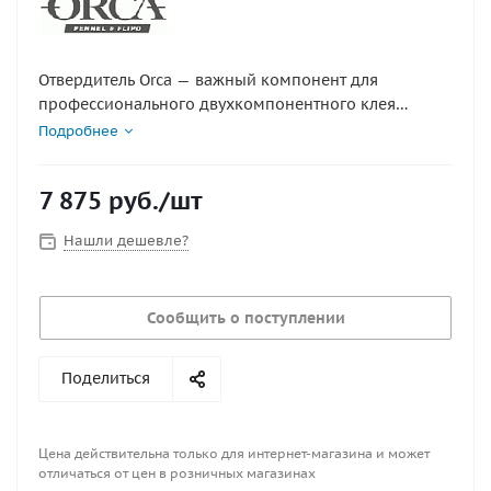
Отвердитель Orca — важный компонент для
профессионального двухкомпонентного клея
Hypalon. Обеспечивает максимальную прочность и
Подробнее
долговечность клеевого шва при ремонте надувных
лодок и других изделий из Хайпалона. Незаменим
7 875
руб.
/шт
для качественного ремонта.
Нашли дешевле?
Сообщить о поступлении
Поделиться
Цена действительна только для интернет-магазина и может
отличаться от цен в розничных магазинах