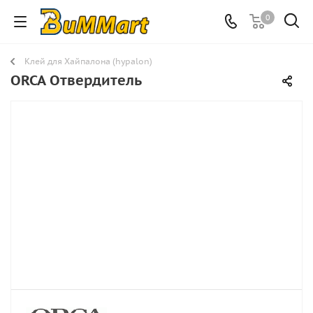
0
Клей для Хайпалона (hypalon)
ORCA Отвердитель