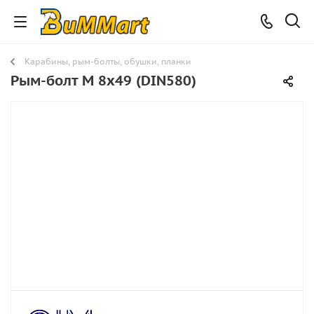
Карабины, рым-болты, обушки, планки
Рым-болт M 8x49 (DIN580)