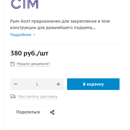
Рым-болт предназначен для закрепления в теле
конструкции для дальнейшего подъема,
перемещения грузозахватными приспособлениями.
Подробнее
*Плоскость кольца рым болта перпендикулярна оси
направления резьбы, что позволяет затягивать рым-
380
руб.
/шт
болт при помощи любого вставленного в кольцо
рычага.
Нашли дешевле?
*Применяется во всех отраслях промышленности и
судостроения.
В корзину
Материал : нержавеющая сталь
Рассчитать доставку
Поделиться