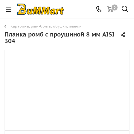
0
Карабины, рым-болты, обушки, планки
Планка ромб с проушиной 8 мм AISI
304