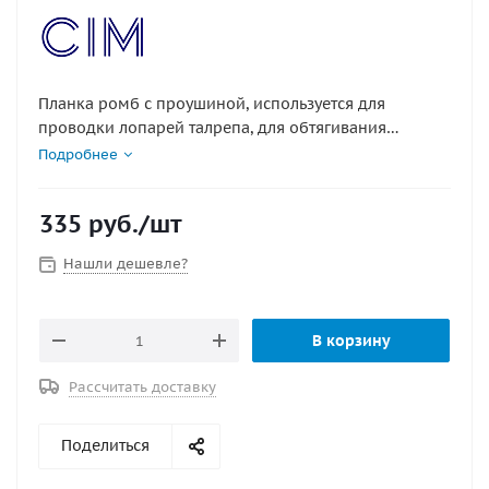
Планка ромб с проушиной, используется для
проводки лопарей талрепа, для обтягивания
стоячего такелажа или крепления иных конструкций
Подробнее
в судостроение.
Также может использоваться для фиксации
335
руб.
/шт
швартовых, якорных цепей и т.д.
Нашли дешевле?
Материал : нержавеющая сталь
В корзину
Рассчитать доставку
Поделиться