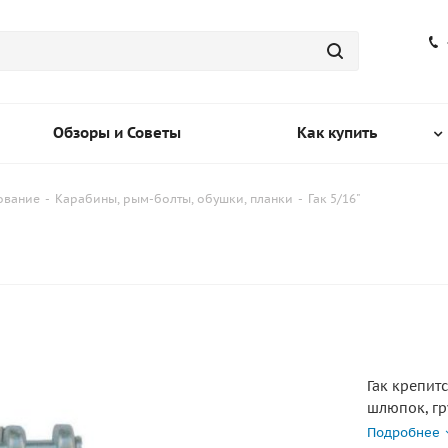
Обзоры и Советы
Как купить
ование
-
Карабины, рым-болты, обушки, планки
-
Гак 5/16"
Гак крепит
шлюпок, гр
Подробнее