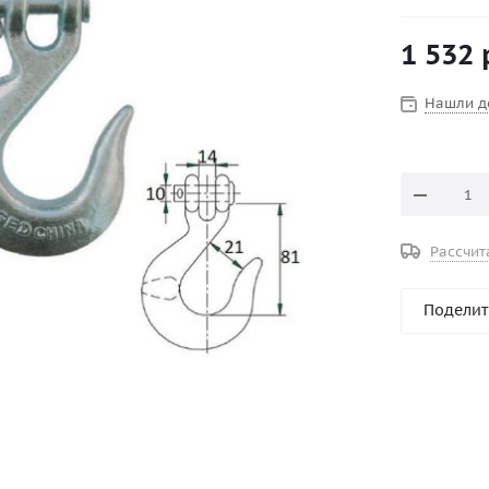
Материал :
1 532
Нашли д
Рассчит
Поделит