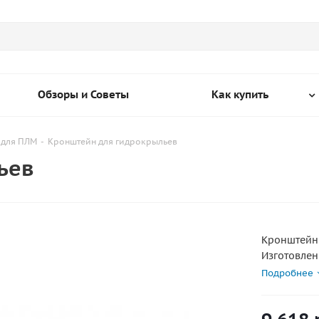
Обзоры и Советы
Как купить
 для ПЛМ
-
Кронштейн для гидрокрыльев
ьев
Кронштейн 
Изготовлен
установки 
Подробнее
отверстий.
Характерис
Материал П