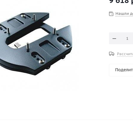
9 618
Производит
Нашли д
Рассчит
Поделит