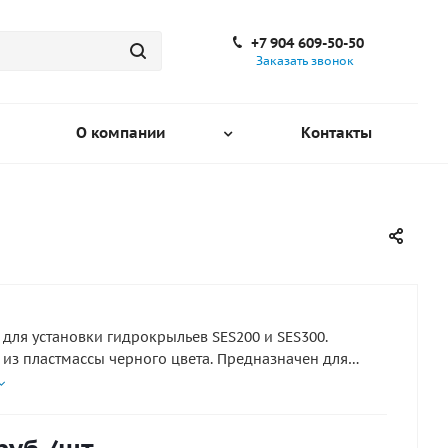
+7 904 609-50-50
Заказать звонок
О компании
Контакты
для установки гидрокрыльев SES200 и SES300.
 из пластмассы черного цвета. Предназначен для
гидрокрыльев без сверления дополнительных
 В комплект входит крепеж.
тики
ластмасса