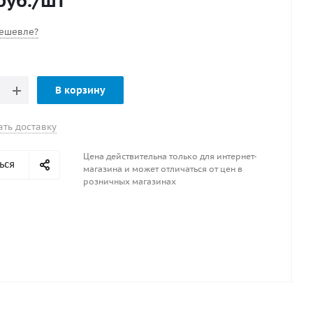
руб.
/шт
ель Sport Marine
ешевле?
В корзину
ать доставку
Цена действительна только для интернет-
ься
магазина и может отличаться от цен в
розничных магазинах