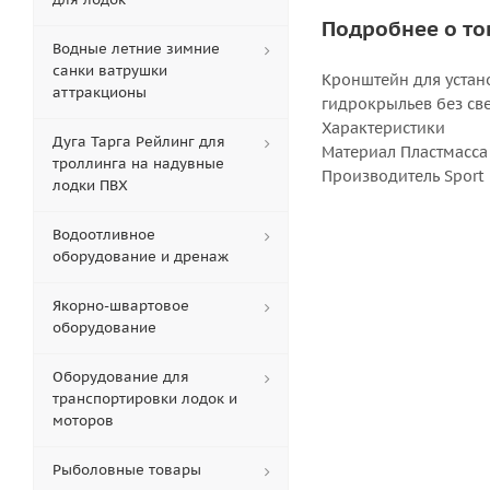
Подробнее о то
Водные летние зимние
санки ватрушки
Кронштейн для устано
аттракционы
гидрокрыльев без св
Характеристики
Дуга Тарга Рейлинг для
Материал Пластмасса
троллинга на надувные
Производитель Sport 
лодки ПВХ
Водоотливное
оборудование и дренаж
Якорно-швартовое
оборудование
Оборудование для
транспортировки лодок и
моторов
Рыболовные товары