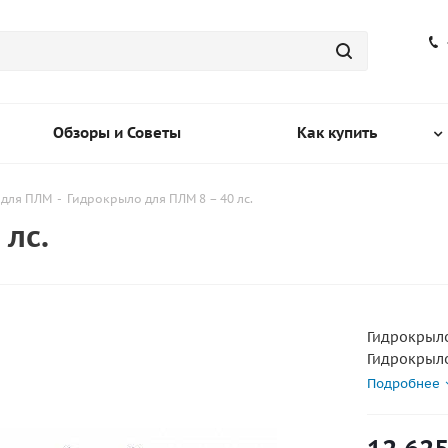
Обзоры и Советы
Как купить
 для ПЛМ
-
Гидрокрыло для ПЛМ 8 – 40 лс.
 лс.
Гидрокрыло
Гидрокрыл
40 лс
Подробнее