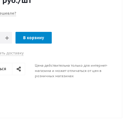
5
руб.
/шт
ешевле?
В корзину
ать доставку
Цена действительна только для интернет-
ься
магазина и может отличаться от цен в
розничных магазинах