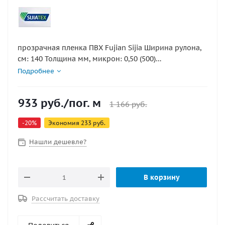
прозрачная пленка ПВХ Fujian Sijia Ширина рулона,
см: 140 Толщина мм, микрон: 0,50 (500)
Морозостойкость: -20 цена за 1п.м 100х140см
Подробнее
933
руб.
/пог. м
1 166
руб.
-
20
%
Экономия
233
руб.
Нашли дешевле?
В корзину
Рассчитать доставку