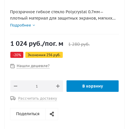
Прозрачное гибкое стекло Polycrystal 0.7мм—
плотный материал для защитных экранов, мягких
окон, прозрачных вставок в тенты, перегородок,
Подробнее
накладок на столы и других задач, где нужна
видимость, защита от влаги, ветра и механического
1 024
руб.
/пог. м
контакта.
1 280
руб.
-
20
%
Экономия
256
руб.
Нашли дешевле?
В корзину
Рассчитать доставку
Поделиться