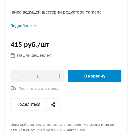
Гайка ведущей шестерни редуктора Yamaha
Мощность мотора:
Подробнее
25/50/60/70/75/80/85/90/100/115/130/140/150/175/200/22
415
руб.
/шт
OEM: 90170-16M01-00
Нашли дешевле?
В корзину
Рассчитать доставку
Поделиться
Цена действительна только для интернет-магазина и может
отличаться от цен в розничных магазинах