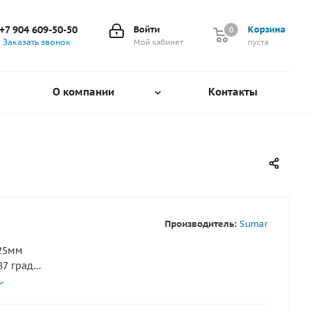
+7 904 609-50-50
Войти
Корзина
0
0
Заказать звонок
Мой кабинет
пуста
О компании
Контакты
Производитель:
Sumar
 25мм
87 град
5х85х75
нерж. сталь