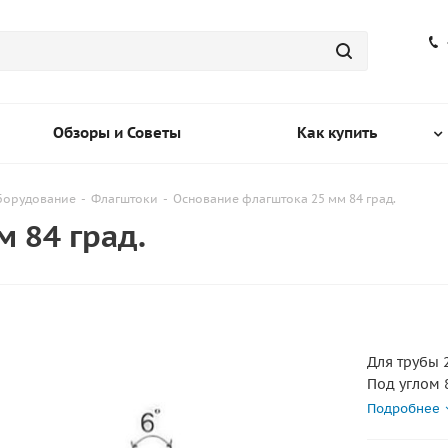
Обзоры и Советы
Как купить
оборудование
-
Флагштоки
-
Основание флагштока 25 мм 84 град.
 84 град.
Для трубы
Под углом 
Размеры 8
Подробнее
Матетриал 