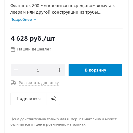
Флагшток 800 мм крепится посредством хомута к
леерам или другой конструкции из трубы
диаметром 22-25 мм. Флагшток изготовлен из
Подробнее
нержавеющей стали.
4 628
руб.
/шт
Нашли дешевле?
В корзину
Рассчитать доставку
Поделиться
Цена действительна только для интернет-магазина и может
отличаться от цен в розничных магазинах